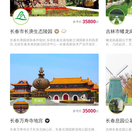
朝阳区
35800
长春市长庚生态陵园
吉林市蟠龙
长春长庚园堪舆条件较好,东傍长春水源地新立湖国家水利风景
蟠龙岗墓园位于曹
区,北依长春未来的政治经济中心—长春高新技术产业开发区,
长，几经起伏，大
四周群山环抱,“前朱雀,后玄武,左青龙,右白虎”,极其符合中华民
峰，据镇一方，始
族传统的择陵之道
宽城区
35000
长春万寿寺地宫
长春息园公
长春万寿寺位于长东北核心区，长春北湖国家湿地公园北侧，
吉林长春息园公墓