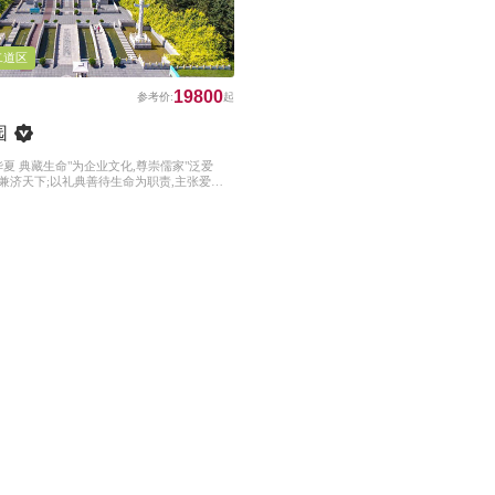
二道区
19800
园
夏 典藏生命"为企业文化,尊崇儒家"泛爱
,兼济天下;以礼典善待生命为职责,主张爱世
 爱同仁 爱家人的"五爱"精神:以"生命传承
实行接待流程亲人化陪同服务、安保半军事化
区化,致力于为客户提供金牌至尊服务