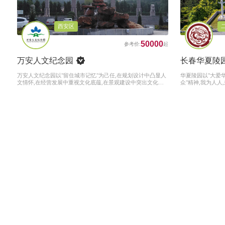
西安区
50000
万安人文纪念园
长春华夏陵
万安人文纪念园以"留住城市记忆"为己任,在规划设计中凸显人
华夏陵园以"大爱华
文情怀,在经营发展中重视文化底蕴,在景观建设中突出文化风
众"精神,我为人人
格,人文纪念工作更加注重内涵和外延,并在内容和形式上实现
界 爱国家 爱客户
了新的突破;又以深厚的文化积淀、优良的文化传承、严谨的工
师"为职业操守,
作态度和优美的景观环境得到了社会的广泛赞誉
管理、物业管理小