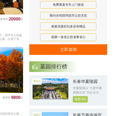
免费看墓专车上门接送
顾问全程陪同指导让您无忧
20000
购墓优惠折扣多还有赠品
厅，四平市人民政
殡葬一条龙让您省事省心
公墓。占地十余公
福泽之地。
立即咨询
墓园排行榜
长春华夏陵园
NO:1
华夏陵园以"大爱华夏
典藏生命"为企业文化,
尊崇儒家"泛爱众"精
9800
查看详情
神,我为人人,兼济天下;
以礼典善待生命为职
责,主张爱世界 爱国家
经营的骨灰公墓，
爱客户 爱同仁 爱家人
长春万寿寺地宫
NO:2