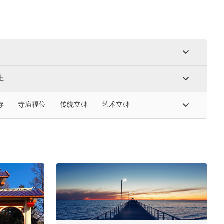
上
存
寺庙福位
传统立碑
艺术立碑