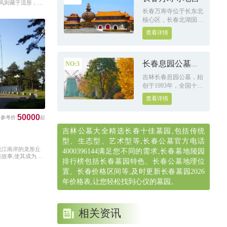
风则藏于流形，路
的"五爱"精神:以"生命
，树高千丈，叶落
长春万寿寺位于长东北
传承师"为职业操守,实
核心区，长春北湖国家
行接待流程亲人化陪同
湿地公园北侧，长春万
服务、安保半军事化管
查看详情
寿寺占地面积5.17万平
理、物业管理小区化,
方米，长258.5米、宽
致力于为客户提供金牌
200米，建筑面积2.7万
至尊服务
平方米，寺庙中轴线为
长春息园公墓
NO:3
南北方向，与人民大街
（长春人文纪念
吉林长春息园公墓，始
平行，面朝伊通河水
创于1993年，全国十大
园）
系，福祉长春人民永世
景观陵园，园内景观通
康宁。
查看详情
古博今、中西合璧，融
汇了传统儒、释、道及
50000
现代名人文化之精髓，
彰显北方人文纪念公园
吉林公墓大全精选长春十佳墓园,包括传统
磅礴、大气、厚重、唯
型、生态型、艺术型等,长春公墓官方电话
美的独特魅力。
花江南岸的龙形丘
4000396144满足您不同的需求,长春墓地陵园
美故事,使其成为千
排行榜包括长春墓园特色、长春公墓地理位
置、长春价格区间等,及时更新长春墓园2026
年价格表,让您轻松找到心仪的墓园。
相关资讯