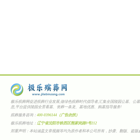
极乐殡葬网促进殡葬行业发展,做绿色殡葬时代倡导者,汇集全国陵园公墓、公
息,平台提供陵园全景看墓、丧葬一条龙、墓地优惠、购墓指导服务!
殡葬服务咨询：
400-0396144（广告勿扰）
极乐殡葬地址：
辽宁省沈阳市铁西区熊家岗路9号212
郑重声明：本站涵盖文章视频等均为原作者和本公司所有，抄袭、翻版、盗版