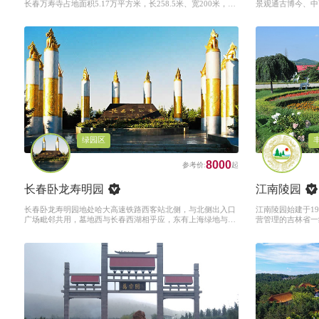
长春万寿寺占地面积5.17万平方米，长258.5米、宽200米，建
景观通古博今、中
筑面积2.7万平方米，寺庙中轴线为南北方向，与人民大街平
文化之精髓，彰显
行，面朝伊通河水系，福祉长春人民永世康宁。
的独特魅力。
绿园区
8000
长春卧龙寿明园
江南陵园
长春卧龙寿明园地处哈大高速铁路西客站北侧，与北侧出入口
江南陵园始建于1
广场毗邻共用，墓地西与长春西湖相乎应，东有上海绿地与同
营管理的吉林省一
心湖，北靠四环路，正处在西部新城开发区的中心地带，得天
中心5公里,规划占
独厚，绝无仅有，是人们理想的公墓公园，是人们茶余饭后以
的龙潭山和碧波荡
及候车人休闲的好去处。
墓群故址,该地自