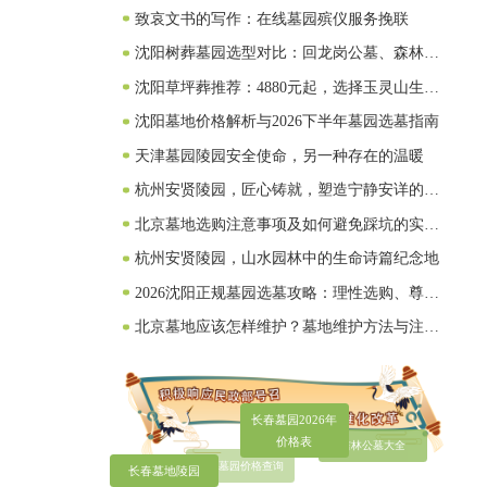
致哀文书的写作：在线墓园殡仪服务挽联
沈阳树葬墓园选型对比：回龙岗公墓、森林纪
念园公墓（纪念林）、盘龙福地公墓
沈阳草坪葬推荐：4880元起，选择玉灵山生态
墓园，回归自然与孝道的完美结合
沈阳墓地价格解析与2026下半年墓园选墓指南
天津墓园陵园安全使命，另一种存在的温暖
杭州安贤陵园，匠心铸就，塑造宁静安详的永
恒家园
北京墓地选购注意事项及如何避免踩坑的实用
建议
杭州安贤陵园，山水园林中的生命诗篇纪念地
2026沈阳正规墓园选墓攻略：理性选购、尊严
安葬、长远安心
北京墓地应该怎样维护？墓地维护方法与注意
事项
吉林公墓大全
长春墓园价格查询
长春墓园2026
年价格表