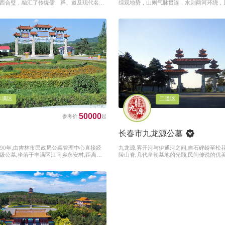
西合璧，融汇了传统儒、释、道及现代名人
综观地势，山则气脉贯连，水则两河环绕，
北方人文纪念公园磅礴、大气、厚重、唯美
则尽收美景，乘五行之生气，成安葬之福地
归根，人生百年，终有所归。
丰满区
二道区
50000
长春市九龙源公墓
990年,由吉林市民政局公墓管理中心直接经
九龙源,雾开河与伊通河之间,自石碑岭至松
级公墓,坐落于丰满区江南乡永安村,距离市
陵山脊,几代皇朝墓地的光顾,民间传说的优
地18公顷;坐南朝北的开阔地势,与风景秀丽
百年来交口称誉、有口皆碑的福泽之地
漾的松花江遥遥相望;因陵园毗邻帽儿山古汉
古就被奉为安葬先人的福泽之地