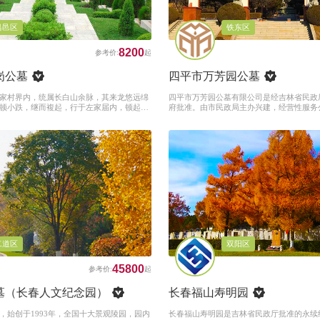
昌邑区
铁东区
8200
岗公墓
四平市万芳园公墓
家村界内，统属长白山余脉，其来龙悠远绵
四平市万芳园公墓有限公司是经吉林省民政
顿小跌，继而複起，行于左家届内，顿起星
府批准。由市民政局主办兴建，经营性服务
成一方祖山。
顷，是安葬国内公民及海外侨胞骨灰骨殖的
二道区
双阳区
45800
墓（长春人文纪念园）
长春福山寿明园
，始创于1993年，全国十大景观陵园，园内
长春福山寿明园是吉林省民政厅批准的永续