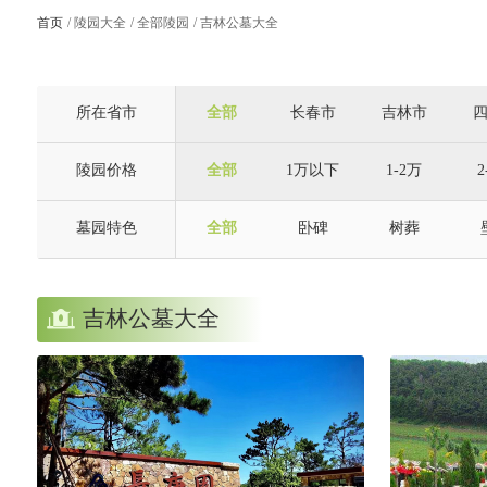
首页
陵园大全
全部陵园
吉林公墓大全
所在省市
全部
长春市
吉林市
陵园价格
全部
1万以下
1-2万
2
墓园特色
全部
卧碑
树葬
自选庭院
花园环境
有山有水
人
吉林公墓大全