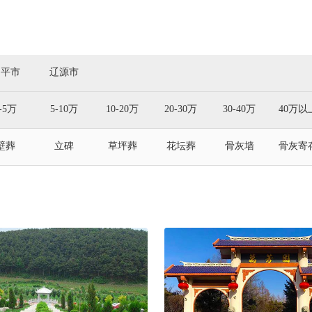
四平市
辽源市
-5万
5-10万
10-20万
20-30万
30-40万
40万以
壁葬
立碑
草坪葬
花坛葬
骨灰墙
骨灰寄
文景观
自然景观